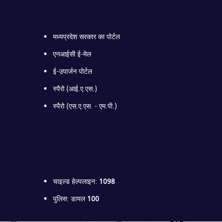
मध्यप्रदेश सरकार का पोर्टल
एनआईसी ई-मेल
नर्मदा नदी, बरमान घाट
टोनघाट ( छोटा धुँआधार )
टोनघाट ( छो
ई-उपार्जन पोर्टल
स्पैरो (आई.ए.एस.)
स्पैरो (एस.ए.एस. - एम.पी.)
चाइल्ड हेल्पलाइन:
1098
पुलिस: डायल
100