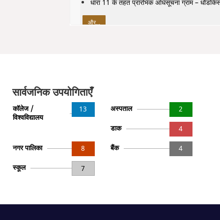
धारा 11 के तहत प्रारंभिक अधिसूचना ग्राम – धोंडोक
और...
सार्वजनिक उपयोगिताएँ
कॉलेज /
अस्पताल
13
2
विश्वविद्यालय
डाक
4
नगर पालिका
बैंक
8
4
स्कूल
7