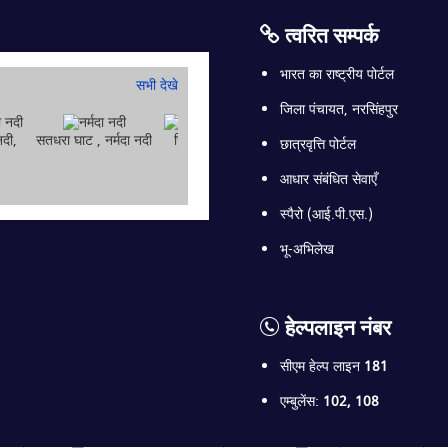
त्वरित सम्पर्क
भारत का राष्ट्रीय पोर्टल
सभी देखे
जिला पंचायत, नरसिंहपुर
नदी,
सतधरा घाट , नर्मदा नदी
चिन्की घाट, नर्मदा नदी
डमरू घाटी, गाडरवारा
छात्रवृत्ति पोर्टल
आधार संबंधित सेवाएँ
स्पैरो (आई.पी.एस.)
भू-अभिलेख
हेल्पलाइन नंबर
सीएम हेल्प लाइन
181
एम्बुलेंस:
102, 108