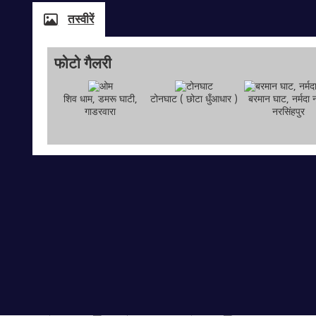
तस्वीरें
फोटो गैलरी
शिव धाम, डमरू घाटी,
टोनघाट ( छोटा धुँआधार )
बरमान घाट, नर्मदा 
गाडरवारा
नरसिंहपुर