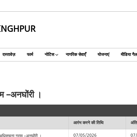
SINGHPUR
दस्तावेज़
फार्म
नोटिस
नागरिक सेवाएँ
योजनाएं
मीडिया गैल
ाम –अनघोंरी ।
आरंभ करने की तिथि
अंत
07/05/2026
07
 अधिसूचना ग्राम –अनघोंरी ।